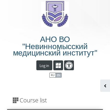
Skip to main content
АНО ВО
"Невинномысский
медицинский институт"
Log in
RU
EN
Course list