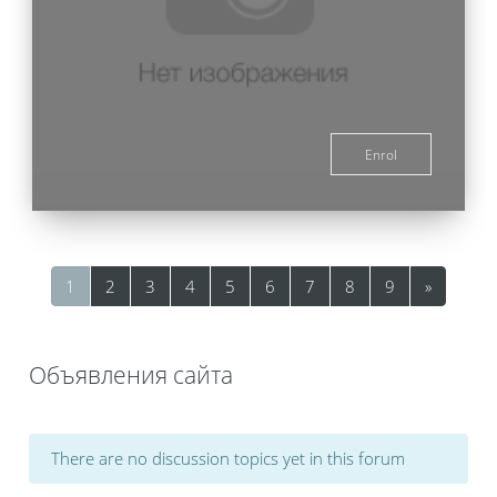
Enrol
Page 1
Page 2
Page 3
Page 4
Page 5
Page 6
Page 7
Page 8
Page 9
Next pa
1
2
3
4
5
6
7
8
9
»
Объявления сайта
There are no discussion topics yet in this forum