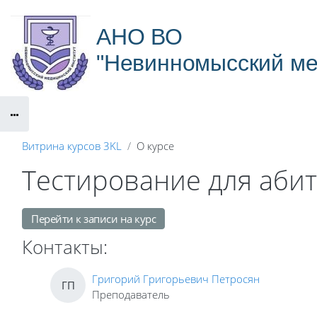
Перейти к основному содержанию
АНО ВО
"Невинномысский ме
Витрина курсов 3KL
О курсе
Тестирование для аби
Перейти к записи на курс
Контакты:
Григорий Григорьевич Петросян
ГП
Преподаватель