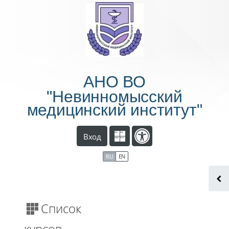
Перейти к основному содержанию
АНО ВО
"Невинномысский
медицинский институт"
Вход
RU
EN
Список
курсов